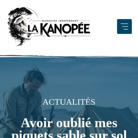
Aller
au
contenu
ACTUALITÉS
Avoir oublié mes
piquets sable sur sol