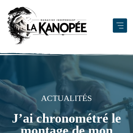
Aller
au
contenu
ACTUALITÉS
J’ai chronométré le
montage de mon