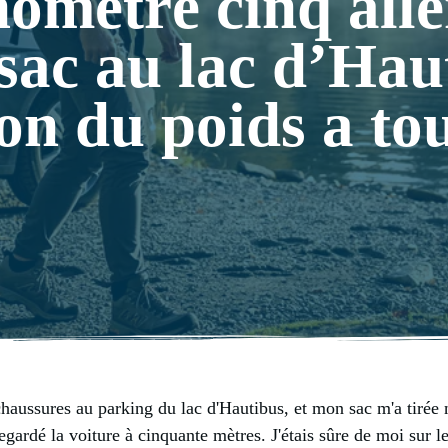
nométré cinq alle
ac au lac d’Haut
ion du poids a to
aussures au parking du lac d'Hautibus, et mon sac m'a tirée net
gardé la voiture à cinquante mètres. J'étais sûre de moi sur le 