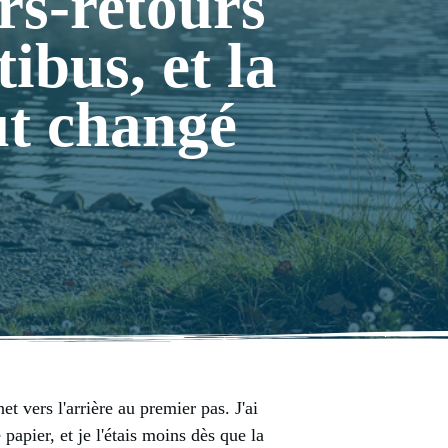
rs-retours
ibus, et la
ut changé
 vers l'arrière au premier pas. J'ai
papier, et je l'étais moins dès que la