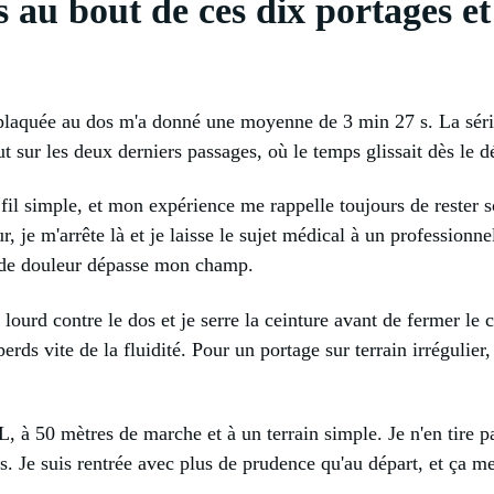
 au bout de ces dix portages et 
 plaquée au dos m'a donné une moyenne de 3 min 27 s. La séri
out sur les deux derniers passages, où le temps glissait dès le d
fil simple, et mon expérience me rappelle toujours de rester 
r, je m'arrête là et je laisse le sujet médical à un professionn
 de douleur dépasse mon champ.
e lourd contre le dos et je serre la ceinture avant de fermer l
perds vite de la fluidité. Pour un portage sur terrain irrégulie
L, à 50 mètres de marche et à un terrain simple. Je n'en tire p
. Je suis rentrée avec plus de prudence qu'au départ, et ça me 