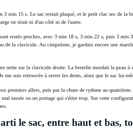
en 3 min 15 s. Le sac restait plaqué, et le petit clac sec de la b
rge ne tirait ni d'un côté ni de l'autre.
ont restés proches, avec 3 min 18 s, 3 min 22 s, puis 3 min 31 
au de la clavicule. Au cinquième, je gardais encore une marche
ure nette sur la clavicule droite. La bretelle mordait la peau à 
e me suis retrouvée à serrer les dents, alors que le sac lui-m
deux premiers allers, puis par la chute de rythme au quatrième.
al tassée ou un portage qui s'étire trop. Sur cette configurat
mes.
rti le sac, entre haut et bas, t