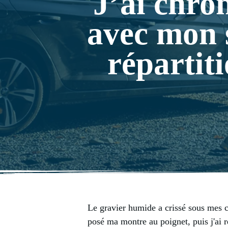
J’ai chro
avec mon s
répartit
Le gravier humide a crissé sous mes ch
posé ma montre au poignet, puis j'ai re