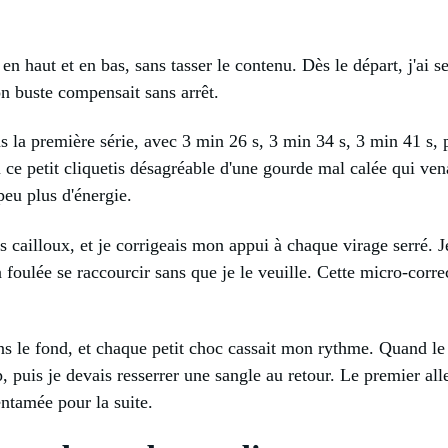
rd en haut et en bas, sans tasser le contenu. Dès le départ, j'ai
on buste compensait sans arrêt.
s la première série, avec 3 min 26 s, 3 min 34 s, 3 min 41 s, 
u ce petit cliquetis désagréable d'une gourde mal calée qui vena
eu plus d'énergie.
les cailloux, et je corrigeais mon appui à chaque virage serré.
la foulée se raccourcir sans que je le veuille. Cette micro-cor
ans le fond, et chaque petit choc cassait mon rythme. Quand 
p, puis je devais resserrer une sangle au retour. Le premier al
entamée pour la suite.