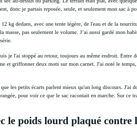
tait sec au-dessus du parking. Le terrain était plat, avec quelq
nt, donc je partais reposée, seule, et seulement mon sac à por
é 12 kg dedans, avec une tente légère, de l'eau et de la nourri
la masse, pas seulement le volume. J’ai aussi gardé mon habit
série.
puis je l'ai stoppé au retour, toujours au même endroit. Entre 
me et griffonner deux mots sur mon carnet. J'ai noté le temps, 
que les petits écarts parlent mieux qu'un long discours. J'ai d
 rangée, pour voir ce que le sac racontait en marche. Sur ce tra
c le poids lourd plaqué contre l