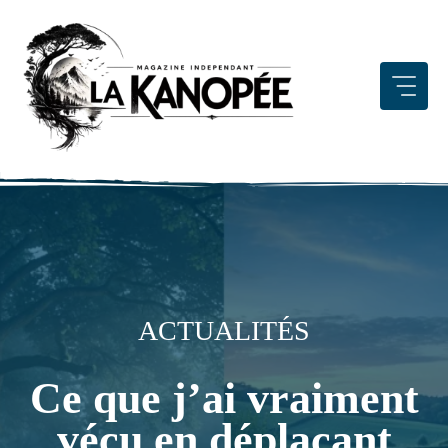
Aller
au
contenu
ACTUALITÉS
Ce que j’ai vraiment
vécu en déplaçant