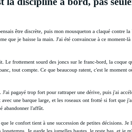
st la discipline à bord, pas seu
ensais être discrète, puis mon mousqueton a claqué contre la b
 même que je baisse la main. J'ai été convaincue à ce moment-là
t. Le frottement sourd des joncs sur le franc-bord, la coque qu
 banc, tout compte. Ce que beaucoup ratent, c'est le moment où l
s. J'ai pagayé trop fort pour rattraper une dérive, puis j'ai accé
 avec une barque large, et les roseaux ont frotté si fort que j'a
é abandonner l'affût.
que le confort tient à une succession de petites décisions. Je la
 longtemps. Je garde les jumelles hautes, le reste bas, et je 