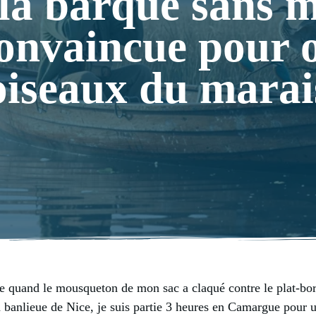
la barque sans 
onvaincue pour o
oiseaux du marai
e quand le mousqueton de mon sac a claqué contre le plat-bor
 banlieue de Nice, je suis partie 3 heures en Camargue pour u