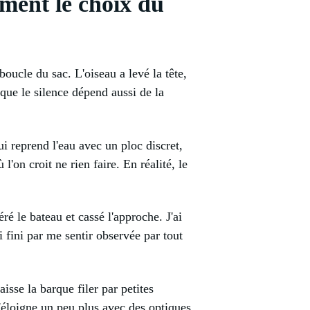
lement le choix du
oucle du sac. L'oiseau a levé la tête,
 que le silence dépend aussi de la
i reprend l'eau avec un ploc discret,
'on croit ne rien faire. En réalité, le
léré le bateau et cassé l'approche. J'ai
i fini par me sentir observée par tout
isse la barque filer par petites
m'éloigne un peu plus avec des optiques