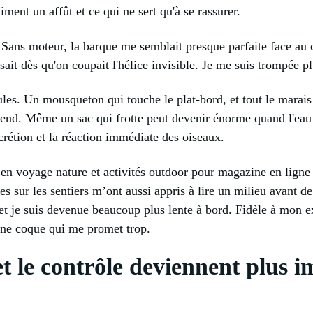
aiment un affût et ce qui ne sert qu'à se rassurer.
i. Sans moteur, la barque me semblait presque parfaite face au 
ait dès qu'on coupait l'hélice invisible. Je me suis trompée pl
ules. Un mousqueton qui touche le plat-bord, et tout le marais
 fend. Même un sac qui frotte peut devenir énorme quand l'eau e
rétion et la réaction immédiate des oiseaux.
 en voyage nature et activités outdoor pour magazine en ligne
s sur les sentiers m’ont aussi appris à lire un milieu avant d
, et je suis devenue beaucoup plus lente à bord. Fidèle à mon e
une coque qui me promet trop.
et le contrôle deviennent plus i