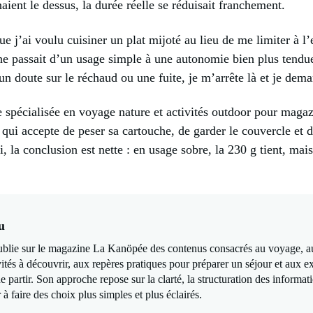
aient le dessus, la durée réelle se réduisait franchement.
s que j’ai voulu cuisiner un plat mijoté au lieu de me limiter à
che passait d’un usage simple à une autonomie bien plus tendue
un doute sur le réchaud ou une fuite, je m’arrête là et je dema
écialisée en voyage nature et activités outdoor pour magazine
 qui accepte de peser sa cartouche, de garder le couvercle et de
i, la conclusion est nette : en usage sobre, la 230 g tient, mais
u
lie sur le magazine La Kanöpée des contenus consacrés au voyage, au c
vités à découvrir, aux repères pratiques pour préparer un séjour et aux e
partir. Son approche repose sur la clarté, la structuration des informat
 à faire des choix plus simples et plus éclairés.