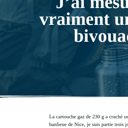
J’ai mesu
vraiment un
bivoua
La cartouche gaz de 230 g a craché u
banlieue de Nice, je suis partie trois