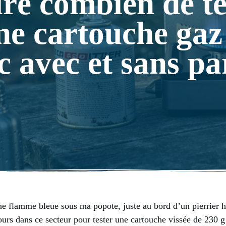
ré combien de t
e cartouche gaz
c avec et sans pa
ne flamme bleue sous ma popote, juste au bord d’un pierrier 
 jours dans ce secteur pour tester une cartouche vissée de 230 