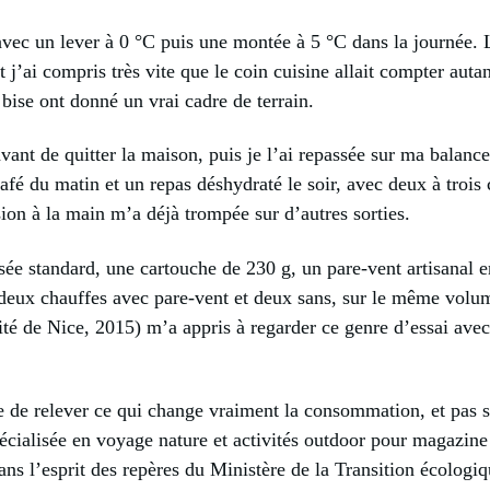
avec un lever à 0 °C puis une montée à 5 °C dans la journée. L
 j’ai compris très vite que le coin cuisine allait compter autan
a bise ont donné un vrai cadre de terrain.
avant de quitter la maison, puis je l’ai repassée sur ma balanc
café du matin et un repas déshydraté le soir, avec deux à trois
on à la main m’a déjà trompée sur d’autres sorties.
ssée standard, une cartouche de 230 g, un pare-vent artisanal e
é deux chauffes avec pare-vent et deux sans, sur le même volum
té de Nice, 2015) m’a appris à regarder ce genre d’essai avec
ude de relever ce qui change vraiment la consommation, et pas s
cialisée en voyage nature et activités outdoor pour magazine 
ans l’esprit des repères du Ministère de la Transition écologiq