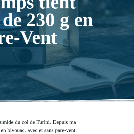
emps tient
 de 230 g en
re-Vent
humide du col de Turini. Depuis ma
g en bivouac, avec et sans pare-vent.