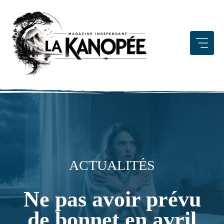
Aller
au
contenu
ACTUALITÉS
Ne pas avoir prévu
de bonnet en avril