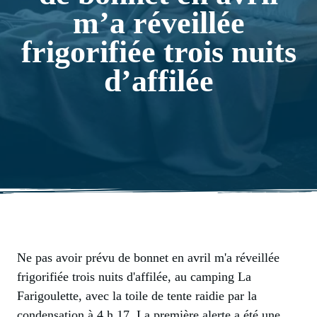
m’a réveillée
frigorifiée trois nuits
d’affilée
Ne pas avoir prévu de bonnet en avril m'a réveillée
frigorifiée trois nuits d'affilée, au camping La
Farigoulette, avec la toile de tente raidie par la
condensation à 4 h 17. La première alerte a été une