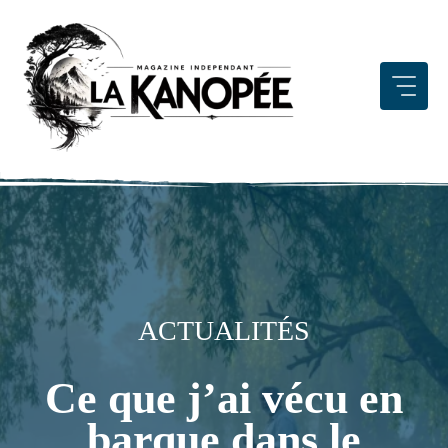
Aller
au
contenu
ACTUALITÉS
Ce que j’ai vécu en
barque dans le