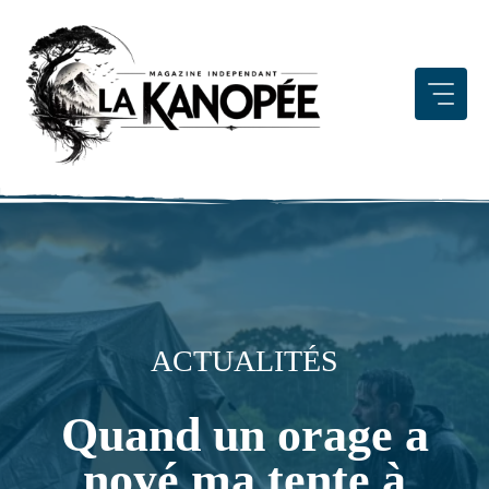
Aller
au
contenu
ACTUALITÉS
Quand un orage a
noyé ma tente à